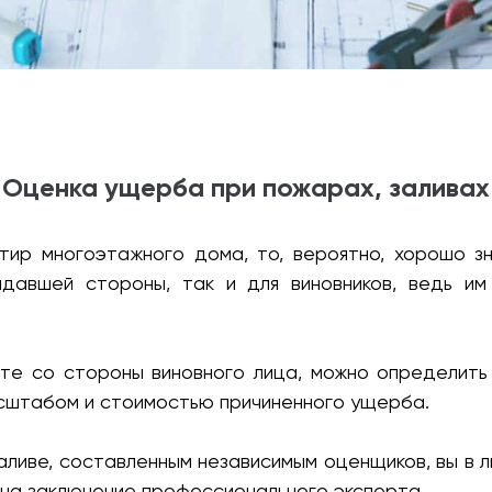
вание конструкций, зданий и сооружений. Проверк
Оценка ущерба при пожарах, заливах
тир многоэтажного дома, то, вероятно, хорошо з
давшей стороны, так и для виновников, ведь им 
е со стороны виновного лица, можно определить 
асштабом и стоимостью причиненного ущерба.
аливе, составленным независимым оценщиков, вы в 
ь на заключение профессионального эксперта.