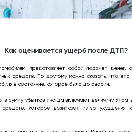
вание конструкций, зданий и сооружений. Проверк
Как оценивается ущерб после ДТП?
томобилям, представляет собой подсчет денег, 
ных средств. По другому можно сказать, что это
биля в состояние, которое было до аварии.
ю, в сумму убытков иногда включают величину Утра
 средств, которое возникает из-за ухудшения х
ния ремонта для восстановления. Иными словами 